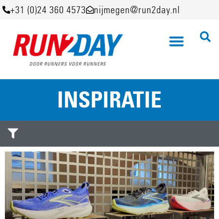
+31 (0)24 360 4573
nijmegen@run2day.nl
INSPIRATIE