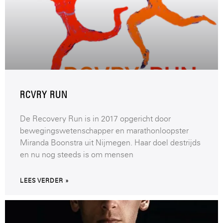
RCVRY RUN
De Recovery Run is in 2017 opgericht door
bewegingswetenschapper en marathonloopster
Miranda Boonstra uit Nijmegen. Haar doel destrijds
en nu nog steeds is om mensen
LEES VERDER »