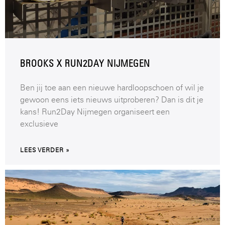
BROOKS X RUN2DAY NIJMEGEN
Ben jij toe aan een nieuwe hardloopschoen of wil je
gewoon eens iets nieuws uitproberen? Dan is dit je
kans! Run2Day Nijmegen organiseert een
exclusieve
LEES VERDER »