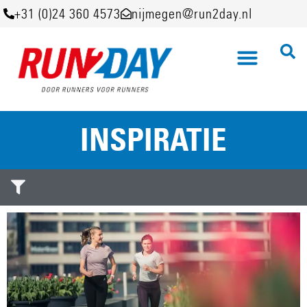
+31 (0)24 360 4573
nijmegen@run2day.nl
INSPIRATIE