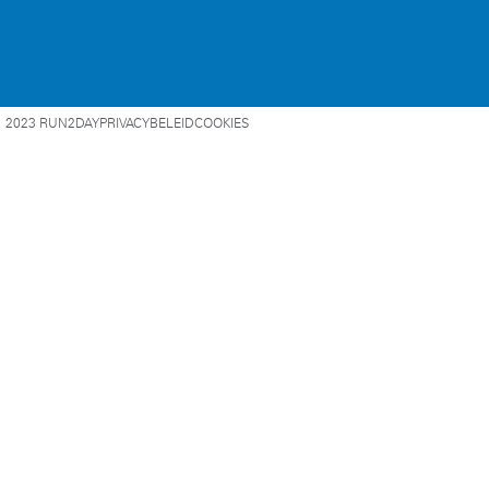
2023 RUN2DAY
PRIVACYBELEID
COOKIES