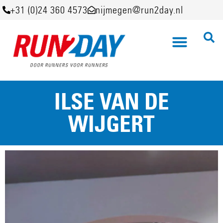
+31 (0)24 360 4573
nijmegen@run2day.nl
ILSE VAN DE
WIJGERT