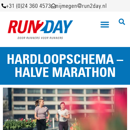
+31 (0)24 360 4573
nijmegen@run2day.nl
HARDLOOPSCHEMA –
HALVE MARATHON