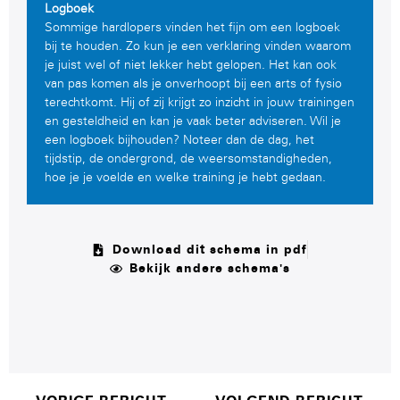
Logboek
Sommige hardlopers vinden het fijn om een logboek
bij te houden. Zo kun je een verklaring vinden waarom
je juist wel of niet lekker hebt gelopen. Het kan ook
van pas komen als je onverhoopt bij een arts of fysio
terechtkomt. Hij of zij krijgt zo inzicht in jouw trainingen
en gesteldheid en kan je vaak beter adviseren. Wil je
een logboek bijhouden? Noteer dan de dag, het
tijdstip, de ondergrond, de weersomstandigheden,
hoe je je voelde en welke training je hebt gedaan.
Download dit schema in pdf
Bekijk andere schema's