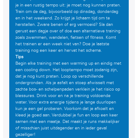
je in een rustig tempo uit: je moet nog kunnen praten.
Train om de dag, bijvoorbeeld op dinsdag, donderdag
en in het weekend. Zo krijgt je lichaam tijd om te
herstellen. Zware benen of erg vermoeid? Sla dan
gerust een dagje over of doe een alternatieve training
zoals zwemmen, wandelen, fietsen of fitness. Komt
het trainen er een week niet van? Doe je laatste
training nog een keer en hervat het schema.
Tips
Begin elke training met een warming up en eindig met
een cooling down. Het looptempo moet zodanig zijn,
dat je nog kunt praten. Loop op verschillende
ondergronden. Als je asfalt en stoep afwisselt met
zachte bos- en schelpenpaden verklein je het risico op
blessures. Drink voor en na je training voldoende
water. Voor extra energie tijdens je lange duurlopen
kun je een gel proberen. Voorkom dat je afkoelt en
kleed je goed aan. Verdubbel je fun en loop een keer
samen met een maatje. Dat maakt je runs makkelijker
of misschien juist uitdagender en in ieder geval
gezelliger!