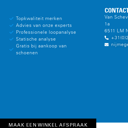
CONTAC
Van Schev
Topkwaliteit merken
1a
Advies van onze experts
6511 LM 
Professionele loopanalyse
+31(0)
Statische analyse
nijmeg
Gratis bij aankoop van
schoenen
MAAK EEN WINKEL AFSPRAAK
2023 RUN2DAY
PRIVACYBELEID
COOKIES