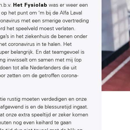
m.b.v.
Het Fysiolab
was er weer een
 op het punt om ‘m bij de Alfa Laval
oronavirus met een smerige overtreding
erd het speelveld moest verlaten.
llega’s in het ziekenhuis de benen onder
et coronavirus in te halen. Het
uper belangrijk. En dat teamgevoel is
ing inwisselt om samen met mij (op
 doen tot alle Nederlanders die uit
oor zetten om de getroffen corona-
itie rustig moeten verdedigen en onze
afgewend is en de blessuretijd ingaat.
t onze extra speeltijd er zeker komen
inuten nog even keihard te gaan