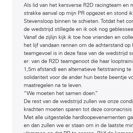
Als lid van het kersverse R2D racingteam en 
strakke aanval op mijn PR opgezet en stond ik
Stevensloop binnen te schieten. Totdat het c
de wedstrijd stillegde en ik ook nog geblesse
Vanaf de zijlijn kijk ik toe hoe vrienden en co
het lijf vandaan rennen om de achterstand op h
teamgevoel is in deze fase van de wedstrijd s
er: van de R2D teamgenoot die haar looptrain
1,5m afstand) een alternatieve fietstraining te
solidariteit voor de ander hun beste beentje v
maatregelen na te leven.
“We moeten het samen doen.”
De rest van de wedstrijd zullen we onze cond
krachten moeten sparen tot deze coronacrisis 
Met alle uitgestelde hardloopevenementen gaa
en dan zullen we er staan om in de laatste m