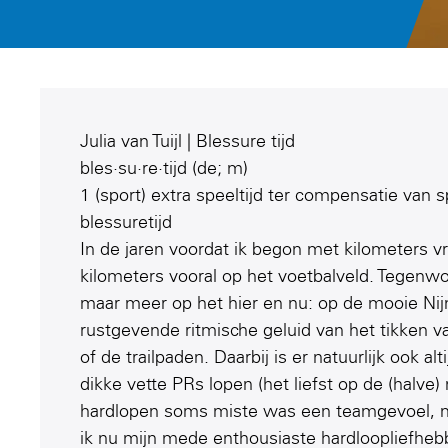
Julia van Tuijl | Blessure tijd
bles·su·re·tijd (de; m)
1 (sport) extra speeltijd ter compensatie van 
blessuretijd
In de jaren voordat ik begon met kilometers v
kilometers vooral op het voetbalveld. Tegenwoo
maar meer op het hier en nu: op de mooie N
rustgevende ritmische geluid van het tikken v
of de trailpaden. Daarbij is er natuurlijk ook al
dikke vette PRs lopen (het liefst op de (halve)
hardlopen soms miste was een teamgevoel, 
ik nu mijn mede enthousiaste hardloopliefhe