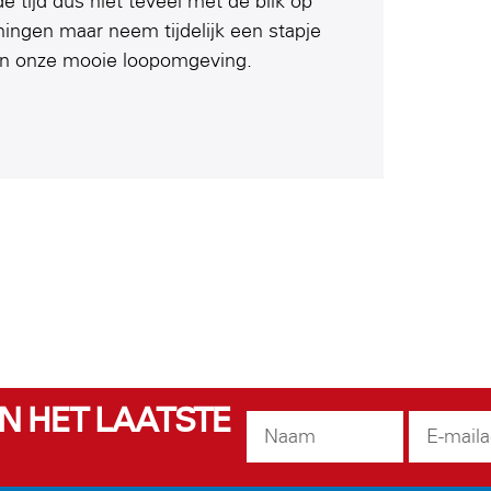
 tijd dus niet teveel met de blik op
ningen maar neem tijdelijk een stapje
van onze mooie loopomgeving.
EN HET LAATSTE