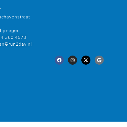
T
ichavenstraat
Nijmegen
24 360 4573
en@run2day.nl