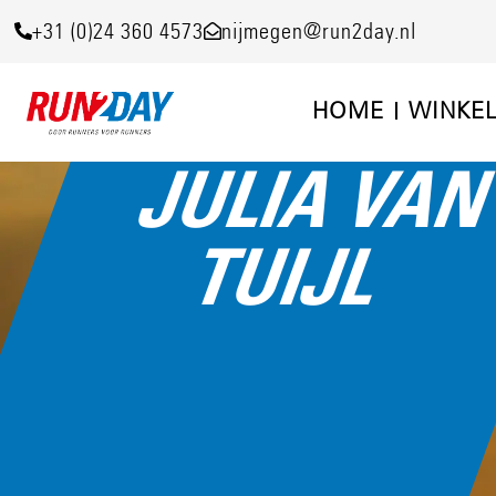
+31 (0)24 360 4573
nijmegen@run2day.nl
HOME
WINKE
JULIA VA
TUIJL