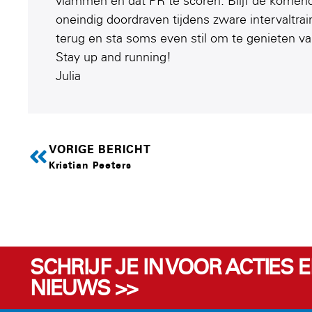
vlammen en dat PR te scoren. Blijf de komende
oneindig doordraven tijdens zware intervaltrai
terug en sta soms even stil om te genieten 
Stay up and running!
Julia
VORIGE BERICHT
Kristian Peeters
SCHRIJF JE IN VOOR ACTIES 
NIEUWS >>