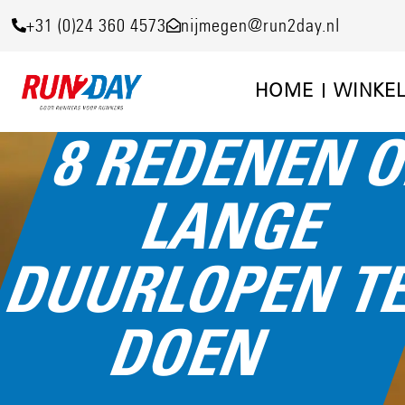
+31 (0)24 360 4573
nijmegen@run2day.nl
HOME
WINKE
8 REDENEN 
LANGE
DUURLOPEN T
DOEN