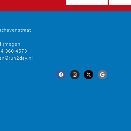
T
ichavenstraat
Nijmegen
24 360 4573
en@run2day.nl